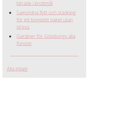
biträde i brottmål
Samordna flytt och städning
för ett komplett paket utan
stress
Gardiner för Göteborgs alla
fönster
Alla inlägg