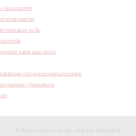
te i klassrummet
vid elnätsavbrott
id reparation av lås
 i brottmål
 komplett paket utan stress
stallationer och energismarta lösningar
ga markiser i Helsingborg
holm
© 2026 Gardinerna.se. Alla rättigheter förbehållna.