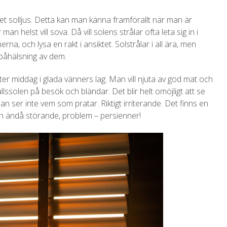
cket solljus. Detta kan man känna framförallt när man är
n helst vill sova. Då vill solens strålar ofta leta sig in i
na, och lysa en rakt i ansiktet. Solstrålar i all ära, men
ha påhälsning av dem.
 äter middag i glada vänners lag. Man vill njuta av god mat och
llssolen på besök och bländar. Det blir helt omöjligt att se
 ser inte vem som pratar. Riktigt irriterande. Det finns en
n ändå störande, problem – persienner!