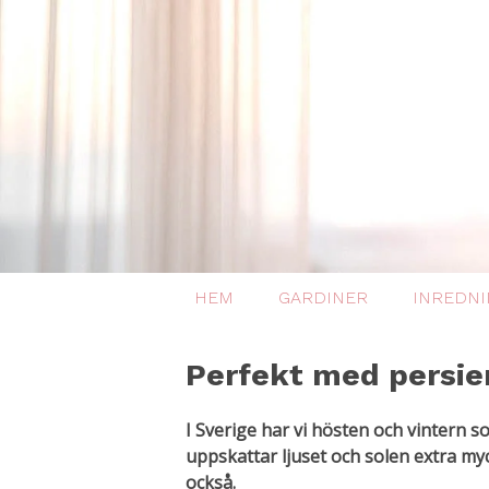
HEM
GARDINER
INREDN
Perfekt med persie
I Sverige har vi hösten och vintern s
uppskattar ljuset och solen extra myc
också.