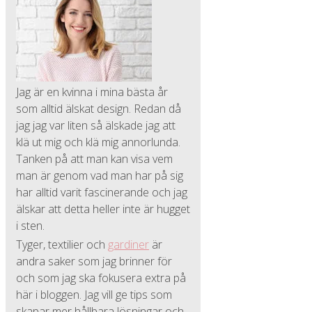
Jag är en kvinna i mina bästa år
som alltid älskat design. Redan då
jag jag var liten så älskade jag att
klä ut mig och klä mig annorlunda.
Tanken på att man kan visa vem
man är genom vad man har på sig
har alltid varit fascinerande och jag
älskar att detta heller inte är hugget
i sten.
Tyger, textilier och
gardiner
är
andra saker som jag brinner för
och som jag ska fokusera extra på
här i bloggen. Jag vill ge tips som
skapar mer hållbara lösningar och