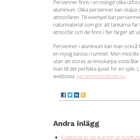
Persienner finns i en mängd olika utföran
aluminium. Olika persienner kan skapa oli
atmosfären. Till exempel kan persienner t
naturmaterial som gör att tankarna far 
atmosfär och de finns i fler färger att v
Persienner i aluminium kan man också få
en mysig känsla i rummet. Men med lite l
utan att störas av knivskarpa solstrålar
man till det perfekta ljuset för en själ
webbsida:
persiennstockholm.nu
Andra inlägg
Kvalitetskrav vid gjutning av husgru