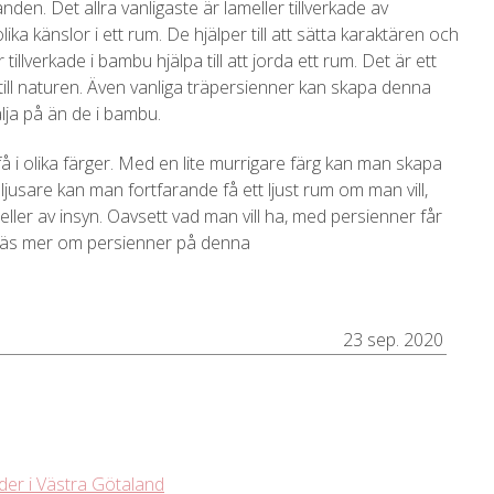
den. Det allra vanligaste är lameller tillverkade av
ka känslor i ett rum. De hjälper till att sätta karaktären och
illverkade i bambu hjälpa till att jorda ett rum. Det är ett
till naturen. Även vanliga träpersienner kan skapa denna
älja på än de i bambu.
 i olika färger. Med en lite murrigare färg kan man skapa
jusare kan man fortfarande få ett ljust rum om man vill,
 eller av insyn. Oavsett vad man vill ha, med persienner får
v. Läs mer om persienner på denna
23 sep. 2020
nder i Västra Götaland